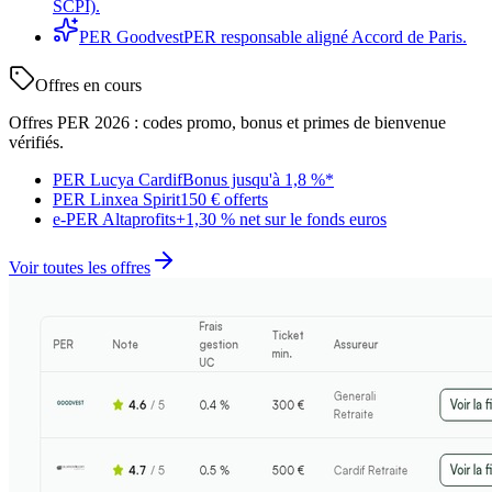
SCPI).
PER Goodvest
PER responsable aligné Accord de Paris.
Offres en cours
Offres PER 2026 : codes promo, bonus et primes de bienvenue
vérifiés.
PER Lucya Cardif
Bonus jusqu'à 1,8 %*
PER Linxea Spirit
150 € offerts
e-PER Altaprofits
+1,30 % net sur le fonds euros
Voir toutes les offres