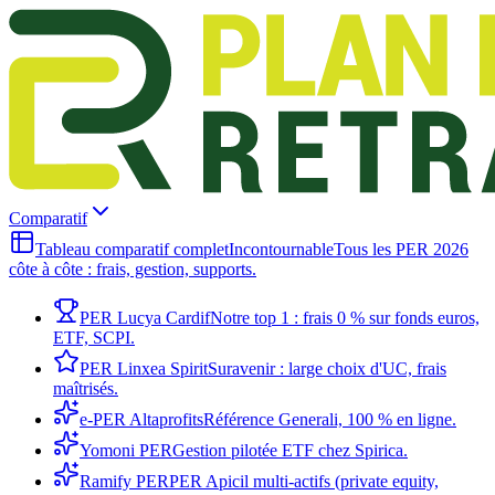
Comparatif
Tableau comparatif complet
Incontournable
Tous les PER 2026
côte à côte : frais, gestion, supports.
PER Lucya Cardif
Notre top 1 : frais 0 % sur fonds euros,
ETF, SCPI.
PER Linxea Spirit
Suravenir : large choix d'UC, frais
maîtrisés.
e-PER Altaprofits
Référence Generali, 100 % en ligne.
Yomoni PER
Gestion pilotée ETF chez Spirica.
Ramify PER
PER Apicil multi-actifs (private equity,