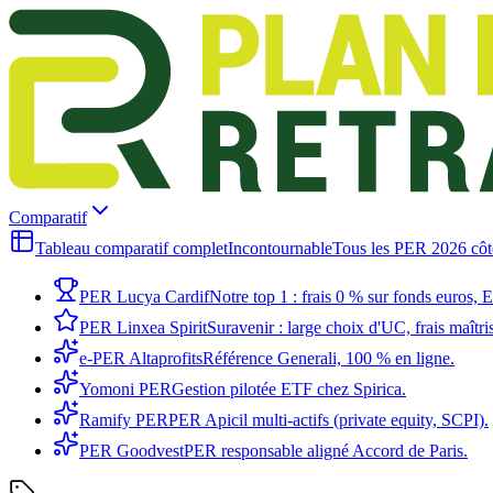
Comparatif
Tableau comparatif complet
Incontournable
Tous les PER 2026 côte 
PER Lucya Cardif
Notre top 1 : frais 0 % sur fonds euros,
PER Linxea Spirit
Suravenir : large choix d'UC, frais maîtri
e-PER Altaprofits
Référence Generali, 100 % en ligne.
Yomoni PER
Gestion pilotée ETF chez Spirica.
Ramify PER
PER Apicil multi-actifs (private equity, SCPI).
PER Goodvest
PER responsable aligné Accord de Paris.