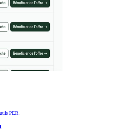
utils PER.
I.