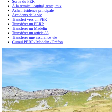
Sortie du PER
À la retraite : capital, rente, mix
Achat résidence principale
Accidents de la vie
Transfert vers un PER
Transférer un PERP
Transférer un Madelin
Transférer un article 83
Transférer une assurance-vie
Cumul PERP / Madelin / Préfon