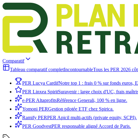
Comparatif
Tableau comparatif complet
Incontournable
Tous les PER 2026 côte 
PER Lucya Cardif
Notre top 1 : frais 0 % sur fonds euros,
PER Linxea Spirit
Suravenir : large choix d'UC, frais maîtri
e-PER Altaprofits
Référence Generali, 100 % en ligne.
Yomoni PER
Gestion pilotée ETF chez Spirica.
Ramify PER
PER Apicil multi-actifs (private equity, SCPI).
PER Goodvest
PER responsable aligné Accord de Paris.