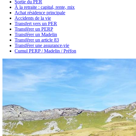
Sortie du PER
À la retraite : capital, rente, mix
Achat résidence principale
Accidents de la vie
Transfert vers un PER
Transférer un PERP
Transférer un Madelin
Transférer un article 83
Transférer une assurance-vie
Cumul PERP / Madelin / Préfon