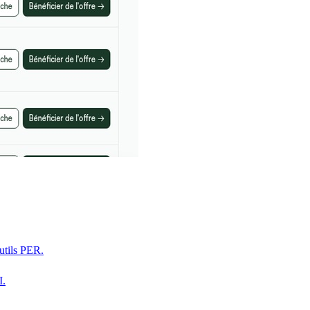
utils PER.
I.